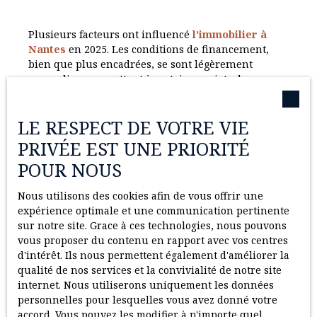
Plusieurs facteurs ont influencé
l’immobilier à
Nantes
en 2025. Les conditions de financement,
bien que plus encadrées, se sont légèrement
assouplies, permettant à certains projets de se
concrétiser après une phase d’attentisme. Les
ménages ont intégré durablement l’impact des
LE RESPECT DE VOTRE VIE
taux dans leur capacité d’achat, favorisant des
décisions plus réfléchies.
PRIVÉE EST UNE PRIORITÉ
POUR NOUS
Par ailleurs, les
évolutions réglementaires
liées à
la performance énergétique ont profondément
Nous utilisons des cookies afin de vous offrir une
marqué le secteur du logement. Les exigences
expérience optimale et une communication pertinente
croissantes en matière de rénovation ont modifié
sur notre site. Grace à ces technologies, nous pouvons
les arbitrages, tant du côté des acheteurs que des
vous proposer du contenu en rapport avec vos centres
vendeurs. Ces contraintes, bien accompagnées,
d'intérêt. Ils nous permettent également d'améliorer la
peuvent toutefois devenir de véritables
qualité de nos services et la convivialité de notre site
opportunités de valorisation patrimoniale, à
internet. Nous utiliserons uniquement les données
condition d’être anticipées avec
l’aide d’un
personnelles pour lesquelles vous avez donné votre
professionnel local
.
accord. Vous pouvez les modifier à n'importe quel