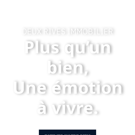
DEUX RIVES IMMOBILIER
Plus qu’un
bien,
Une émotion
à vivre.