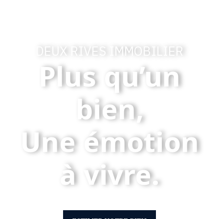
DEUX RIVES IMMOBILIER
Plus qu’un
bien,
Une émotion
à vivre.