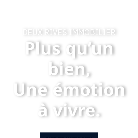
DEUX RIVES IMMOBILIER
Plus qu’un
bien,
Une émotion
à vivre.