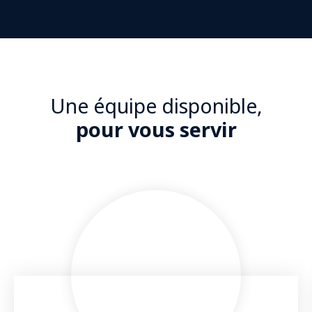
d'une copropriété au calme de son impasse. Une
entrée dessert une cuisine dinatoire semi-ouverte,
un salon-séjour et un espace nuit offrant trois
belles chambres et deux salle d'eau avec leur
propre WC. En annexes, bénéficiez d'un garage
extérieur et d'une cave. Réf : 2552
Une équipe disponible,
pour vous servir