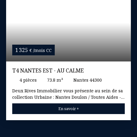
1 325
€ /mois CC
T4 NANTES EST - AU CALME
4
pièces
73.8
m²
Nantes 44300
Deux Rives Immobilier vous présente au sein de sa
collection Urbaine : Nantes Doulon / Toutes Aides -
Appartement 3 ou 4 chambres situé en rez-de-
En savoir +
chaussée-de-chaussée. Collocation acceptée A la
recherche d'un investissement rentable, d'un 1er
achat ou d'un espace plus grand pour la famille,
venez découvrir cet appartement de type 4/5 (3 ou 4
chambres selon projet) situé au au rez-de-chaussée