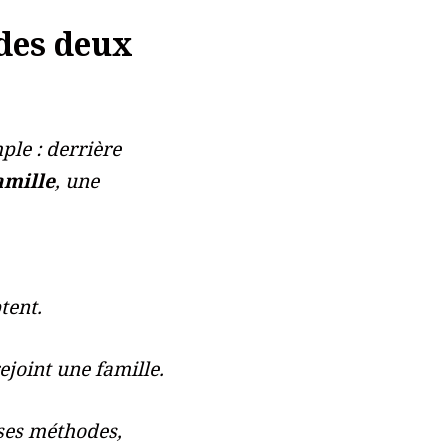
 des deux
ple : derrière
amille
, une
tent.
rejoint une famille.
 ses méthodes,