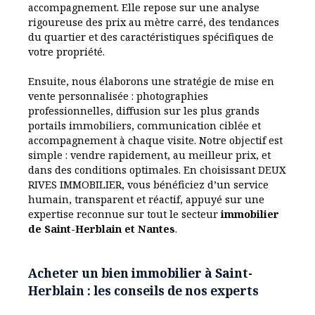
accompagnement. Elle repose sur une analyse
sans tarder. Double vitrage récent, volets motorisés ,
rigoureuse des prix au mètre carré, des tendances
chauffage gaz , puit , toiture en très bon état.
du quartier et des caractéristiques spécifiques de
Proximité immédiate commerces , transports et
votre propriété.
écoles.
Ensuite, nous élaborons une stratégie de mise en
vente personnalisée : photographies
professionnelles, diffusion sur les plus grands
portails immobiliers, communication ciblée et
accompagnement à chaque visite. Notre objectif est
simple : vendre rapidement, au meilleur prix, et
dans des conditions optimales. En choisissant DEUX
RIVES IMMOBILIER, vous bénéficiez d’un service
humain, transparent et réactif, appuyé sur une
expertise reconnue sur tout le secteur
immobilier
de Saint-Herblain et Nantes
.
Acheter un bien immobilier à Saint-
Herblain : les conseils de nos experts