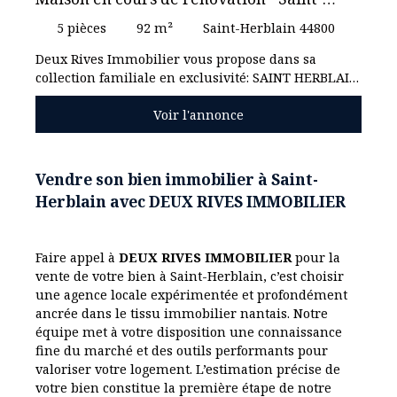
Herblain bourg
5
pièces
92
m²
Saint-Herblain 44800
Deux Rives Immobilier vous propose dans sa
collection familiale en exclusivité: SAINT HERBLAIN
BOURG en impasse venez découvrir cette maison
Voir l'annonce
de plain-pied de 92m2 en cours de rénovation. (
Projection finale sur demande). Elle vous offre une
cuisine indépendante pouvant s'ouvrir sur le
séjour , séjour avec cheminée , salon le tout pour
Vendre son bien immobilier à Saint-
39m2 traversant. Le coin nuit dispose de 3
Herblain avec DEUX RIVES IMMOBILIER
chambres sur parquet massif , une salle d'eau et
un wc séparé. En annexe une grande buanderie
chauffée de 13m2 et des combles semi aménagées
Faire appel à
DEUX RIVES IMMOBILIER
pour la
permettant la création d’une 4ème chambre. Le
vente de votre bien à Saint-Herblain, c’est choisir
tout sur une parcelle de 651m2 paysagé avec
une agence locale expérimentée et profondément
terrasse , potager et puit. Vous disposerez
ancrée dans le tissu immobilier nantais. Notre
également d'un grand garage indépendant
équipe met à votre disposition une connaissance
motorisé ainsi qu'un bureau de 15m2 (possibilité
fine du marché et des outils performants pour
création studette) et d'un abris sous la maison de
valoriser votre logement. L’estimation précise de
20m2 permettant de rentrer une voiture base ,
votre bien constitue la première étape de notre
plusieurs stationnements sur la parcelle. A visiter