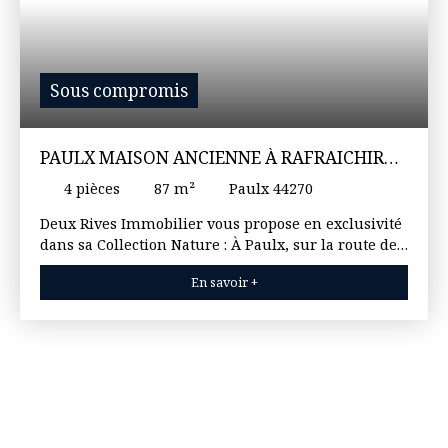
Sous compromis
PAULX MAISON ANCIENNE À RAFRAICHIR
SUR 3000M2 DE TERRAIN
4
pièces
87
m²
Paulx 44270
Deux Rives Immobilier vous propose en exclusivité
dans sa Collection Nature : À Paulx, sur la route de
La Garnache, à seulement 4 minutes du centre-
En savoir +
bourg en voiture, découvrez cette authentique
longère de caractère d'environ 85 m², offrant un
formidable potentiel d'évolution dans un
environnement verdoyant et paisible. Dès l'entrée,
vous serez séduit par une agréable pièce de vie
traversante de 35 m², sublimée par ses poutres
apparentes et ouverte sur le jardin, idéale pour
partager de chaleureux moments en famille. Une