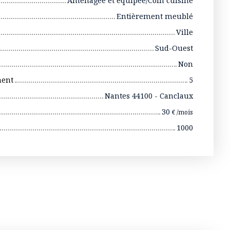
Aménagée et équipée/Coin cuisine
Entièrement meublé
Ville
Sud-Ouest
Non
ment
5
Nantes 44100 - Canclaux
30
€ /mois
1000