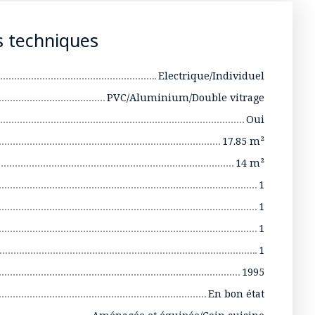
s techniques
Electrique/Individuel
PVC/Aluminium/Double vitrage
Oui
17.85
m²
14
m²
1
1
1
1
1995
En bon état