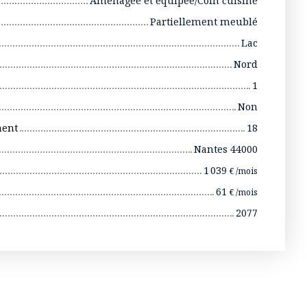
Aménagée et équipée/Coin cuisine
Partiellement meublé
Lac
Nord
1
Non
ment
18
Nantes 44000
1 039
€ /mois
61
€ /mois
2077