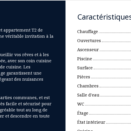
Caractéristique
cet appartement T2 de
Chauffage
e véritable invitation à la
Ouvertures
Ascenseur
illir vos rêves et à les
Piscine
ée, avec son coin cuisine
de cuisine. Les
Surface
age garantissent une
Pièces
tégeant des nuisances
Chambres
Salle d'eau
parties communes, et est
s facile et sécurisé pour
WC
gréable tout au long de
Étage
er et descendre en toute
État intérieur