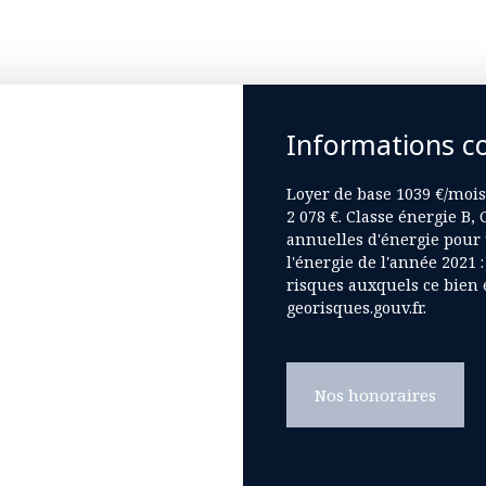
Informations c
Loyer de base 1039 €/mois.
2 078 €. Classe énergie B
annuelles d'énergie pour u
l'énergie de l'année 2021 :
risques auxquels ce bien e
georisques.gouv.fr.
Nos honoraires