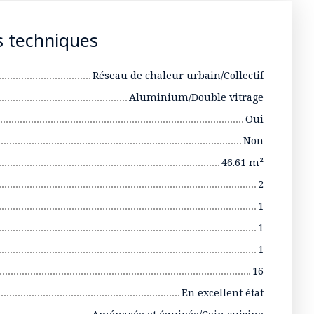
s techniques
Réseau de chaleur urbain/Collectif
Aluminium/Double vitrage
Oui
Non
46.61
m²
2
1
1
1
16
En excellent état