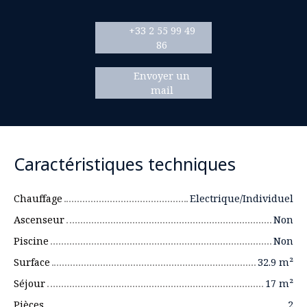
+33 2 55 99 49
86
Envoyer un
mail
Caractéristiques techniques
Chauffage
Electrique/Individuel
Ascenseur
Non
Piscine
Non
Surface
32.9
m²
Séjour
17
m²
Pièces
2