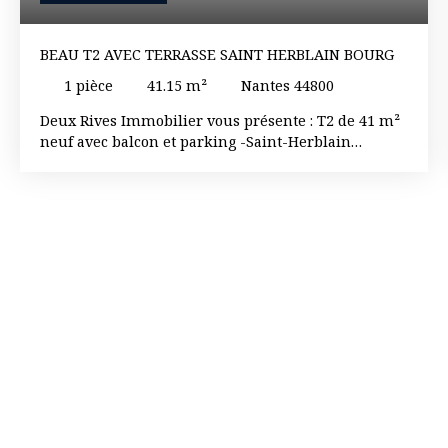
BEAU T2 AVEC TERRASSE SAINT HERBLAIN BOURG
1
pièce
41.15
m²
Nantes 44800
Deux Rives Immobilier vous présente : T2 de 41 m²
neuf avec balcon et parking -Saint-Herblain
Idéalement situé à Saint Herblain, dans un quartier
résidentiel recherché, ce T2 bénéficie d'un
emplacement privilégié à proximité immédiate des
lignes de bus 50 et 91, permettant un accès rapide
au boulevard Charles de Gaulle et aux principaux
axes. Au sein d'une résidence neuve, sécurisée
,découvrez cet appartement situé au 2ème étage
d'un petit collectif à taille humaine offrant calme et
confort au quotidien. Le logement se compose
d'une entrée fonctionnelle menant à un séjour
lumineux avec cuisine équipée, d'une chambre, le
tout ouvert sur un agréable balcon de 9,30 m², ainsi
que d'une salle d'eau moderne avec WC idéal pour
profiter d'un espace extérieur. Une place de parking