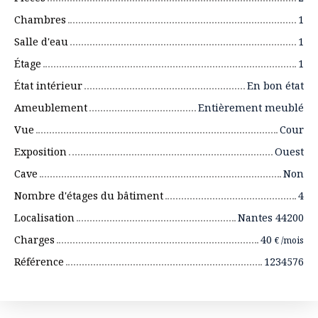
Chambres
1
Salle d'eau
1
Étage
1
État intérieur
En bon état
Ameublement
Entièrement meublé
Vue
Cour
Exposition
Ouest
Cave
Non
Nombre d'étages du bâtiment
4
Localisation
Nantes 44200
Charges
40
€ /mois
Référence
1234576