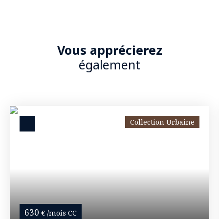
Vous apprécierez
également
Collection Urbaine
630
€ /mois CC