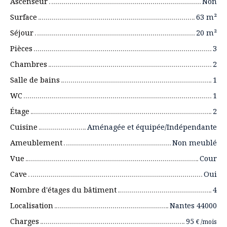
Ascenseur
Non
Surface
63
m²
Séjour
20
m²
Pièces
3
Chambres
2
Salle de bains
1
WC
1
Étage
2
Cuisine
Aménagée et équipée/Indépendante
Ameublement
Non meublé
Vue
Cour
Cave
Oui
Nombre d'étages du bâtiment
4
Localisation
Nantes 44000
Charges
95
€ /mois