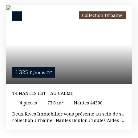
Collection Urbaine
1 325
€ /mois CC
T4 NANTES EST - AU CALME
4
pièces
73.8
m²
Nantes 44300
Deux Rives Immobilier vous présente au sein de sa
collection Urbaine : Nantes Doulon / Toutes Aides -
Appartement 3 ou 4 chambres situé en rez-de-
chaussée-de-chaussée. Collocation acceptée A la