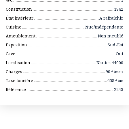
WC
1
Construction
1942
État intérieur
A rafraîchir
Cuisine
Nue/Indépendante
Ameublement
Non meublé
Exposition
Sud-Est
Cave
Oui
Localisation
Nantes 44000
Charges
90
€ /mois
Taxe foncière
658
€ /an
Référence
2243