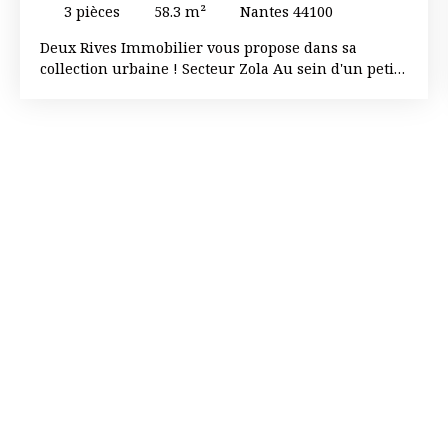
3
pièces
58.3
m²
Nantes 44100
Deux Rives Immobilier vous propose dans sa
collection urbaine ! Secteur Zola Au sein d'un petit
collectif en bon état , venez découvrir cet
appartement T3 de 58m2 au deuxième et dernier
étage. Il se compose d'une entrée avec placards ,
d'une cuisine séparée avec buanderie , d'un salon ,
de deux chambres dont une avec placards , d'une
salle d'eau et d'un WC séparé. L'appartement est
traversant et très lumineux ( EST-OUEST) . Il est
situé a deux pas du Tramway et vous offre en
annexe , un garage fermé ainsi qu'une cave . Beau
potentiel pour de la résidence principale ou de
l'investissement locatif. Une visite s'impose !