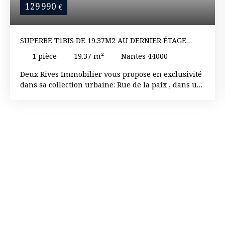
129 990
€
SUPERBE T1BIS DE 19.37M2 AU DERNIER ÉTAGE
AVEC ASCENSEUR
1
pièce
19.37
m²
Nantes 44000
Deux Rives Immobilier vous propose en exclusivité
dans sa collection urbaine: Rue de la paix , dans un
superbe immeuble ancien au dernier étage avec
ascenseur laissez vous séduire par ce T1bis
entièrement rénové avec goût baigné de lumière
exposé sud ouest. Il vous offre une entrée , une
cuisine A/E , un espace de vie avec coin bureau, un
espace nuit avec lit 2 places et une superbe salle
d’eau avec sa douche à l’italienne. La qualité de
l’immeuble , des parties communes et de son
ascenseur ne pourront que vous séduire. Local
vélos dans l’immeuble. Idéal investisseurs ou
parents pour enfants en études à Nantes. Réf.