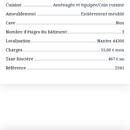
Cuisine
Aménagée et équipée/Coin cuisine
Ameublement
Entièrement meublé
Cave
Non
Nombre d'étages du bâtiment
3
Localisation
Nantes 44300
Charges
55,60
€ /mois
Taxe foncière
467
€ /an
Référence
2341