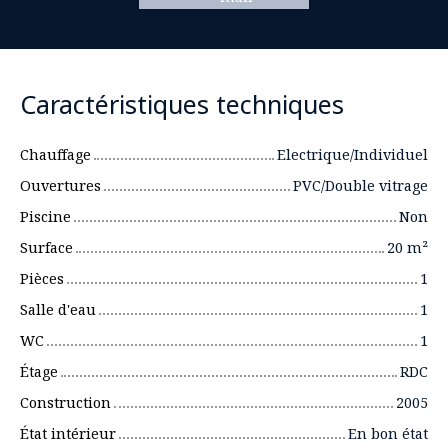
Caractéristiques techniques
Chauffage
Electrique/Individuel
Ouvertures
PVC/Double vitrage
Piscine
Non
Surface
20
m²
Pièces
1
Salle d'eau
1
WC
1
Étage
RDC
Construction
2005
État intérieur
En bon état