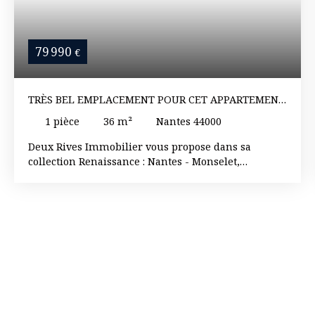
79 990
€
TRÈS BEL EMPLACEMENT POUR CET APPARTEMENT
À RÉNOVER
1
pièce
36
m²
Nantes 44000
Deux Rives Immobilier vous propose dans sa
collection Renaissance : Nantes - Monselet,
appartement de type 1 Au coeur d'une très belle
copropriété bien entretenue venez découvrir le
potentiel de cet appartement de type 1 à rénover et
offrant la possibilité d'aménagement en type 2.
Situé au 5ème et dernier étage et d'une superficie
de 36,60 m2 au sol (22. 30m2 loi carrez), il se
compose d'une entrée, d'un salon-séjour, d'une
cuisine indépendante (possibilité d'agrandissement
ou d'ouverture sur le salon), d'une salle d'eau et
d'un Wc. A visiter sans tarder Réf : 2491