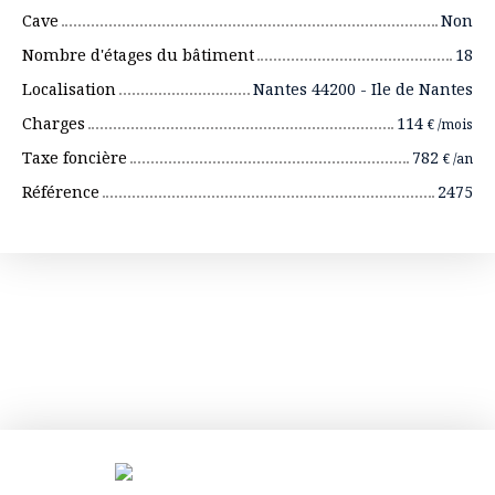
Cave
Non
Nombre d'étages du bâtiment
18
Localisation
Nantes 44200 - Ile de Nantes
Charges
114
€ /mois
Taxe foncière
782
€ /an
Référence
2475