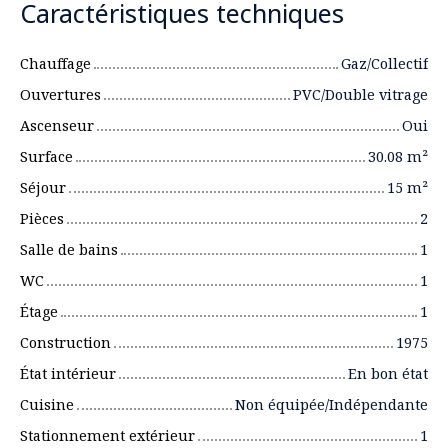
Caractéristiques techniques
Chauffage
Gaz/Collectif
Ouvertures
PVC/Double vitrage
Ascenseur
Oui
Surface
30.08
m²
Séjour
15
m²
Pièces
2
Salle de bains
1
WC
1
Étage
1
Construction
1975
État intérieur
En bon état
Cuisine
Non équipée/Indépendante
Stationnement extérieur
1