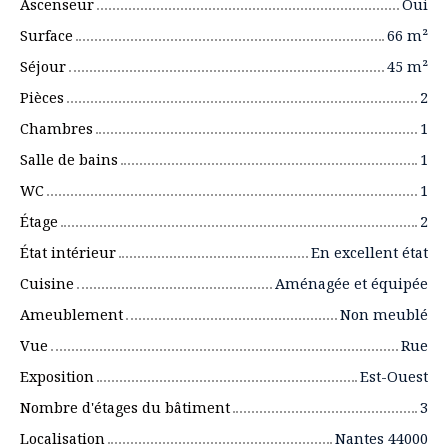
Ascenseur
Oui
Surface
66
m²
Séjour
45
m²
Pièces
2
Chambres
1
Salle de bains
1
WC
1
Étage
2
État intérieur
En excellent état
Cuisine
Aménagée et équipée
Ameublement
Non meublé
Vue
Rue
Exposition
Est-Ouest
Nombre d'étages du bâtiment
3
Localisation
Nantes 44000