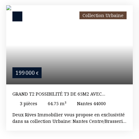
Collection Urbaine
199 000
€
GRAND T2 POSSIBILITÉ T3 DE 65M2 AVEC
ASCENSEUR , CAVE ET PARKING
3
pièces
64.75
m²
Nantes 44000
Deux Rives Immobilier vous propose en exclusivité
dans sa collection Urbaine: Nantes Centre/Brasserie
au sein d'un copropriété récente bien tenue venez
découvrir ce T2 bis de 65m2 au sol(50m2 loi carrez )