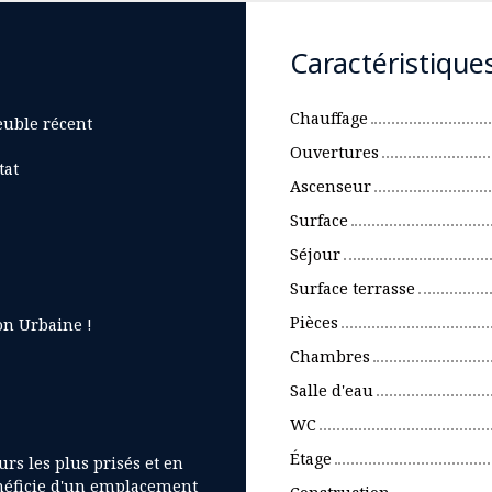
Caractéristique
Chauffage
uble récent
Ouvertures
tat
Ascenseur
Surface
Séjour
Surface terrasse
Pièces
on Urbaine !
Chambres
Salle d'eau
WC
Étage
rs les plus prisés et en
néficie d'un emplacement