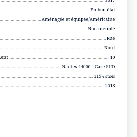
2017
En bon état
Aménagée et équipée/Américaine
Non meublé
Rue
Nord
ment
10
Nantes 44000 - Gare SUD
115
€ /mois
2518