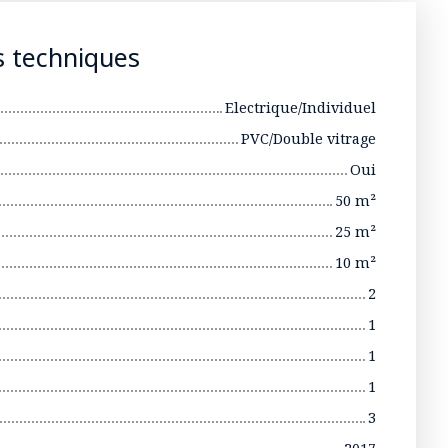
s techniques
Electrique/Individuel
PVC/Double vitrage
Oui
50
m²
25
m²
10
m²
2
1
1
1
3