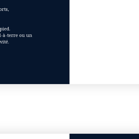
orts,
pied.
d-à-terre ou un
vité.