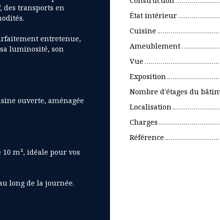
Construction
, des transports en
État intérieur
odités.
Cuisine
arfaitement entretenue,
Ameublement
 sa luminosité, son
Vue
Exposition
Nombre d'étages du bâti
uisine ouverte, aménagée
Localisation
Charges
Référence
 10 m², idéale pour vos
au long de la journée.