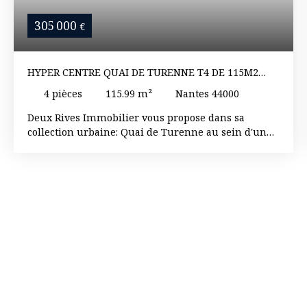
305 000
€
HYPER CENTRE QUAI DE TURENNE T4 DE 115M2
BAIGNÉ DU LUMIÈRE
4
pièces
115.99
m²
Nantes 44000
Deux Rives Immobilier vous propose dans sa
collection urbaine: Quai de Turenne au sein d'un
magnifique immeuble ancien en pierres de tailles ,
venez découvrir ce T4 traversant de 115m2 offrant
une belle entrée , un espace de vie lumineux sur
parquet avec sa cheminée de 34m2 baigné de
lumière avec une belle vue dégagée , 3 chambres
dont 2 sur cours intérieur , une salle d'eau et des
wc séparés. Vous serez séduit par le charme et le
respect de l'ancien. Hyper proximité commerces ,
transports , chu , et centre ville. Ref. 2787