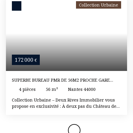
Collection Urbaine
172 000
€
SUPERBE BUREAU PMR DE 56M2 PROCHE GARE
RÉNOVÉ IDÉAL CABINET MÉDICALE
4
pièces
56
m²
Nantes 44000
Collection Urbaine – Deux Rives Immobilier vous
propose en exclusivité : À deux pas du Château des
Ducs de Bretagne, du Jardin des Plantes et à
seulement 100 mètres de la gare SNCF de Nantes,
découvrez ce local commercial à usage de bureaux
de 54 m², entièrement rénové, offrant des