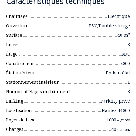
Caractéristiques techniques
Chauffage
Electrique
Ouvertures
PVC/Double vitrage
Surface
40
m²
Pièces
3
Étage
RDC
Construction
2000
État intérieur
En bon état
Stationnement intérieur
1
Nombre d'étages du bâtiment
3
Parking
Parking privé
Localisation
Nantes 44000
Loyer de base
1 000
€ /mois
Charges
40
€ /mois