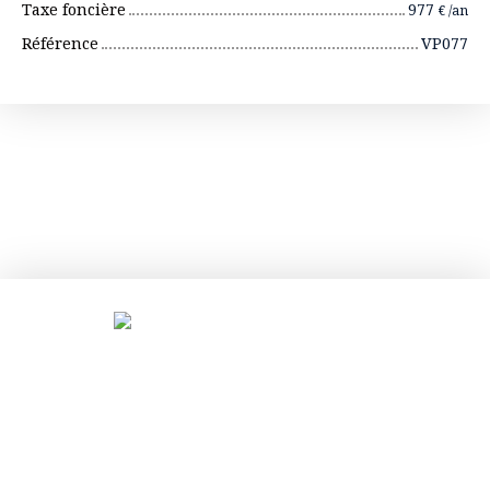
Taxe foncière
977
€ /an
Référence
VP077