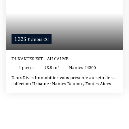
1 325
€ /mois CC
T4 NANTES EST - AU CALME
4
pièces
73.8
m²
Nantes 44300
Deux Rives Immobilier vous présente au sein de sa
collection Urbaine : Nantes Doulon / Toutes Aides -
Appartement 3 ou 4 chambres situé en rez-de-
chaussée-de-chaussée. Collocation acceptée A la
recherche d'un investissement rentable, d'un 1er
achat ou d'un espace plus grand pour la famille,
venez découvrir cet appartement de type 4/5 (3 ou 4
chambres selon projet) situé au au rez-de-chaussée
d'une copropriété au calme de son impasse. Une